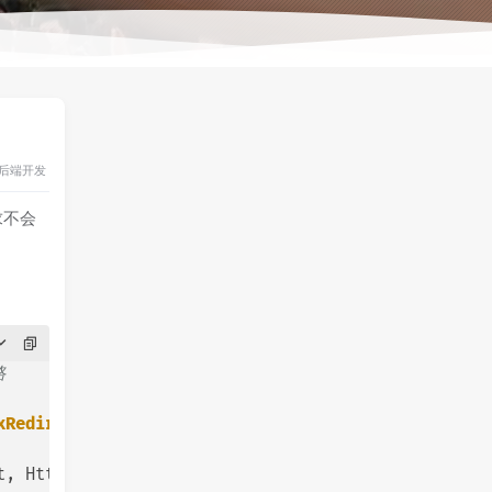
后端开发
请求不会
路
xRedirectStrategy
 {

t, HttpResponse response, HttpContext context)
thr