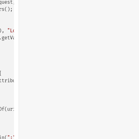
quest, response, context);

s();

), 
"Location"
)) {

.getValue());



ttribute(
"uris"
).toString().split(
";"
)));

f(uri));

in(
";"
, uris));
