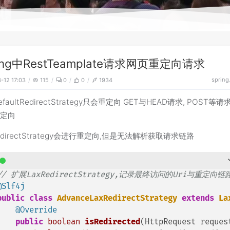
ring中RestTeamplate请求网页重定向请求
spring
-12 17:03
115
0
0
1934
faultRedirectStrategy只会重定向 GET与HEAD请求, POST等
重定向
edirectStrategy会进行重定向,但是无法解析获取请求链路
// 扩展LaxRedirectStrategy,记录最终访问的Uri与重定向链
@Slf4j
public
class
AdvanceLaxRedirectStrategy
extends
La
@Override
public
boolean
isRedirected
(HttpRequest reques