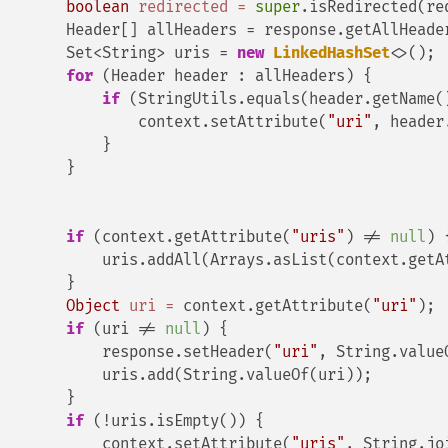
boolean
redirected
=
super
.isRedirected(re
        Header[] allHeaders = response.getAllHeader
        Set<String> uris = 
new
LinkedHashSet
<>();

for
 (Header header : allHeaders) {

if
 (StringUtils.equals(header.getName(
                context.setAttribute(
"uri"
, header
            }

        }

if
 (context.getAttribute(
"uris"
) != 
null
) {
            uris.addAll(Arrays.asList(context.getA
        }

Object
uri
=
 context.getAttribute(
"uri"
);

if
 (uri != 
null
) {

            response.setHeader(
"uri"
, String.valueO
            uris.add(String.valueOf(uri));

        }

if
 (!uris.isEmpty()) {

            context.setAttribute(
"uris"
, String.jo