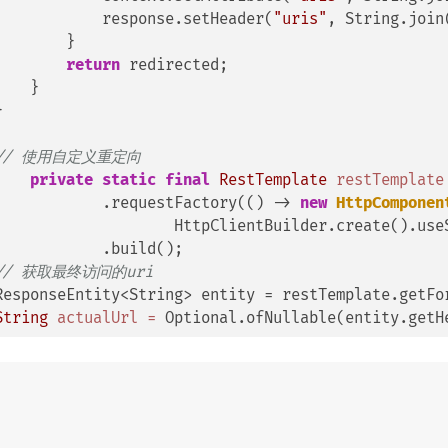
            response.setHeader(
"uris"
, String.join
        }

return
 redirected;

    }



// 使用自定义重定向
private
static
final
RestTemplate
restTemplate
            .requestFactory(() -> 
new
HttpComponen
                    HttpClientBuilder.create().use
// 获取最终访问的uri
String
actualUrl
=
 Optional.ofNullable(entity.getH
赞
0