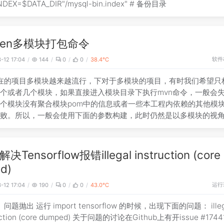
NDEX=$DATA_DIR"/mysql-bin.index" # 备份目录
ven多模块打包命令
软件
-12 17:04
144
0
0
38.4℃
在的项目多模块越来越流行，下对于多模块的项目，有时我们希望只
个或者几个模块，如果直接进入模块目录下执行mvn命令，一般会
个模块没有聚合模块pom中的信息或者一些本工程内依赖的其他模
失败。所以，一般会使用下面的参数构建，此时仍然是以多模块的视
en处理的。
决Tensorflow报错illegal instruction (core
d)
运行
-12 17:04
190
0
0
43.0℃
问题抛出 运行 import tensorflow 的时候，出现下面的问题： illeg
ruction (core dumped) 关于问题的讨论在Github上有开issue #174