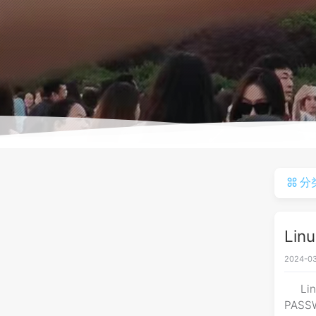
分
Li
2024-03
Lin
PASS