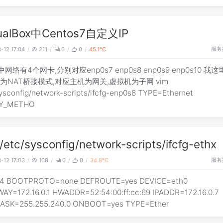
tualBox中Centos7自定义IP
服务
-12 17:04
211
0
0
45.1℃
中网络有4个网卡,分别对应enp0s7 enp0s8 enp0s9 enp0s10 我
为NAT桥接模式,对应主机为网关,虚拟机为子网 vim
sysconfig/network-scripts/ifcfg-enp0s8 TYPE=Ethernet
Y_METHO
tc/sysconfig/network-scripts/ifcfg-ethx
服务
-12 17:03
108
0
0
34.8℃
v4 BOOTPROTO=none DEFROUTE=yes DEVICE=eth0
AY=172.16.0.1 HWADDR=52:54:00:ff:cc:69 IPADDR=172.16.0.7
SK=255.255.240.0 ONBOOT=yes TYPE=Ether