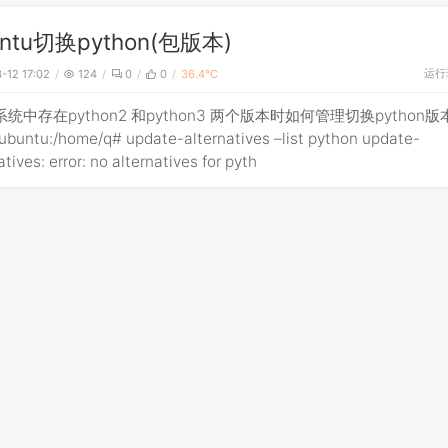
ntu切换python(包版本)
运行
-12 17:02
124
0
0
36.4℃
系统中存在python2 和python3 两个版本时如何管理切换python版
ubuntu:/home/q# update-alternatives –list python update-
atives: error: no alternatives for pyth
untu 安装python机器学习常用包
运行
-12 17:02
75
0
0
31.5℃
t-get install software-properties-common apt-get install pyth
t install python-pip python --version pip install --upgrade pip 
nux解决使用rz乱码问题