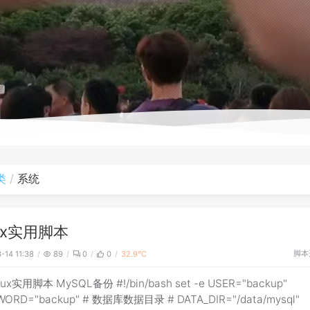
类
系统
nux实用脚本
脚本
-14 11:38
89
0
0
32.9℃
ux实用脚本 MySQL备份 #!/bin/bash set -e USER="backup"
WORD="backup" # 数据库数据目录 # DATA_DIR="/data/mysql"