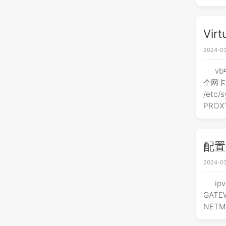
Vir
2024-03
vb
个网卡
/etc/
PROX
配置/e
2024-03
ip
GATEW
NETMA