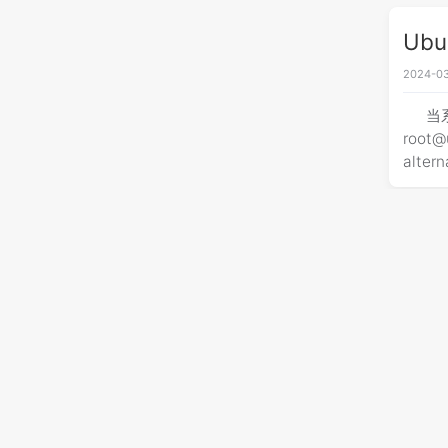
Ubu
2024-03
当
root@
altern
Ub
2024-03
ap
apt-ge
versi
li