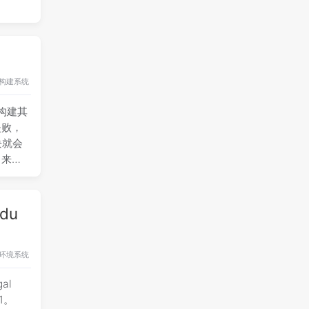
构建
系统
构建其
失败，
块就会
角来让
 du
环境
系统
al
41。