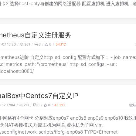
网卡2 选择host-only与创建的网络适配器 配置虚拟机 进入虚拟机，
ometheus自定义注册服务
-07 16:30
301
0
0
54.1℃
ometheus进阶 自定义http_sd_config 配置方式如下： - job_name:
_sd_configs: - url:
/localhost:8080/
tualBox中Centos7自定义IP
服务
-12 17:04
211
0
0
45.1℃
中网络有4个网卡,分别对应enp0s7 enp0s8 enp0s9 enp0s10 我
为NAT桥接模式,对应主机为网关,虚拟机为子网 vim
sysconfig/network-scripts/ifcfg-enp0s8 TYPE=Ethernet