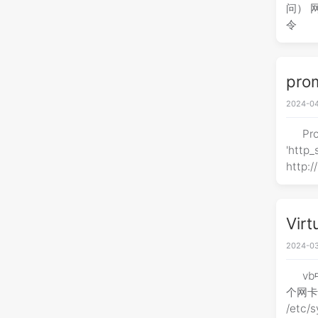
问） 
令
pr
2024-04
Pr
'http_sd' metrics_path: "/prometheus" http
http:/
Vir
2024-03
vb
个网卡
/etc/