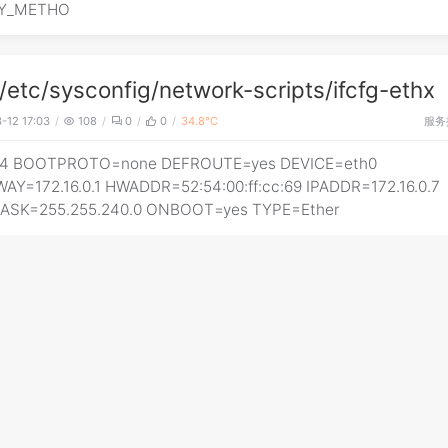
Y_METHO
tc/sysconfig/network-scripts/ifcfg-ethx
服务
-12 17:03
108
0
0
34.8℃
v4 BOOTPROTO=none DEFROUTE=yes DEVICE=eth0
AY=172.16.0.1 HWADDR=52:54:00:ff:cc:69 IPADDR=172.16.0.7
SK=255.255.240.0 ONBOOT=yes TYPE=Ether
p依赖安装
服务
-12 17:01
154
0
0
39.4℃
ip install安装依赖 pip install -r requirements.txt 由于pip -r
://www.itranslater.com/qa/details/2582452475743699968p
有软件包，然后再尝试安装它们。 因此，使用