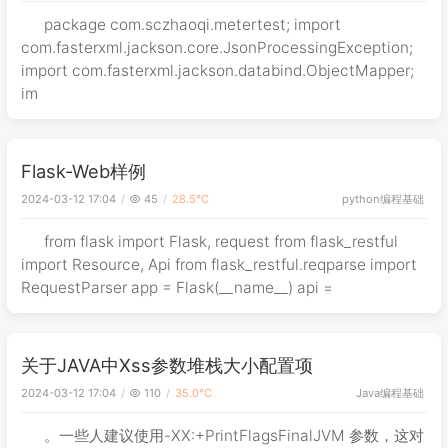
package com.sczhaoqi.metertest; import
com.fasterxml.jackson.core.JsonProcessingException;
import com.fasterxml.jackson.databind.ObjectMapper;
im
Flask-Web样例
python
编程基础
2024-03-12 17:04
45
28.5℃
from flask import Flask, request from flask_restful
import Resource, Api from flask_restful.reqparse import
RequestParser app = Flask(__name__) api =
关于JAVA中Xss参数堆栈大小配置项
Java
编程基础
2024-03-12 17:04
110
35.0℃
。一些人建议使用-XX:+PrintFlagsFinalJVM 参数，这对