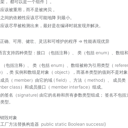
架， 都可以是一个组件 ］。
应该被重用，而不是被拷贝 。
件之间的依赖性应该尽可能地降 到最小。
误应该尽早被检测出来，最好是在编译时就发现并解决。
正确、可用、健壮、灵活和可维护的程序 => 性能表现优异
a 语言支持四种类型：接口 （包括注释）、 类（包括 enum）、数组
。
 （包括注释）、 类（包括 enum）、数组被称为引用类型（ referen
pe），类 实例和数组是对象（ object），而基本类型的值则不是对
成员（ member）由它的域 ( field）、方法（ method）、 成员类
mber class）和成员接口（ member interface）组成。
的签名（signature) 由它的名称和所有参数类型组成； 签名不包
回类型。
和销毁对象
厂方法替换构造器 public static Boolean success()