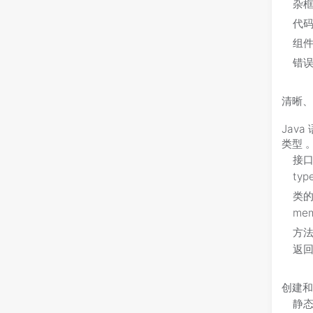
杂框
代码
组
错
清晰、
Jav
类型 
接口
ty
类的
me
方法
返
创建
静态工