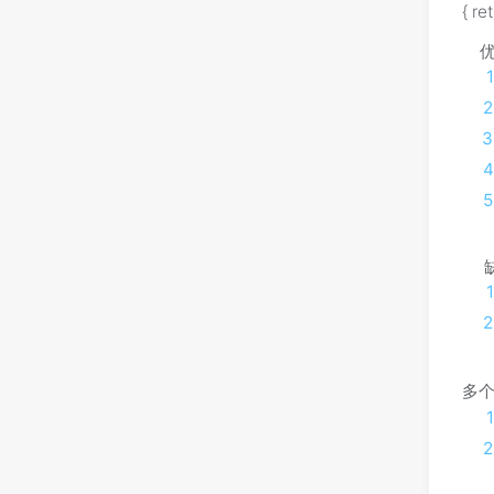
{ r
优点
缺
多个