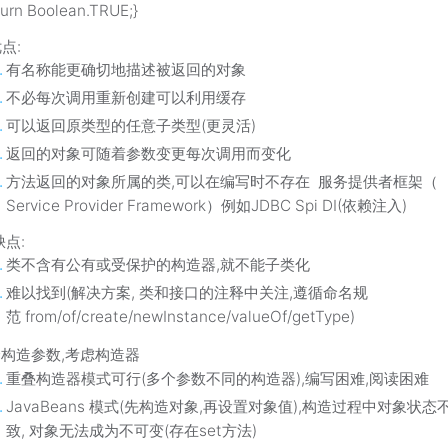
eturn Boolean.TRUE;}
:
有名称能更确切地描述被返回的对象
不必每次调用重新创建可以利用缓存
可以返回原类型的任意子类型(更灵活)
返回的对象可随着参数变更每次调用而变化
方法返回的对象所属的类,可以在编写时不存在 服务提供者框架（
Service Provider Framework）例如JDBC Spi DI(依赖注入)
点:
类不含有公有或受保护的构造器,就不能子类化
难以找到(解决方案, 类和接口的注释中关注,遵循命名规
范 from/of/create/newInstance/valueOf/getType)
构造参数,考虑构造器
重叠构造器模式可行(多个参数不同的构造器),编写困难,阅读困难
JavaBeans 模式(先构造对象,再设置对象值),构造过程中对象状态
致, 对象无法成为不可变(存在set方法)