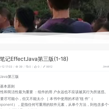
记EffectJava第三版(1-18)
Java
-12 17:03
39
0
0
9912
ctJava第三版
最基本原则
晰性和简洁性最为重要 ：组件的用 户永远也不应该被其行为所迷惑
要尽可能小，但又不能太小 ［ 本书中使用的术语“纽 件”（
mponent），是指任何可重用的软件元素，从单个方法，到包含多