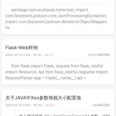
package com.sczhaoqi.metertest; import
com.fasterxml.jackson.core.JsonProcessingException;
import com.fasterxml.jackson.databind.ObjectMapper;
im
Flask-Web样例
python
编程基础
2024-03-12 17:04
45
28.5℃
from flask import Flask, request from flask_restful
import Resource, Api from flask_restful.reqparse import
RequestParser app = Flask(__name__) api =
关于JAVA中Xss参数堆栈大小配置项
Java
编程基础
2024-03-12 17:04
110
35.0℃