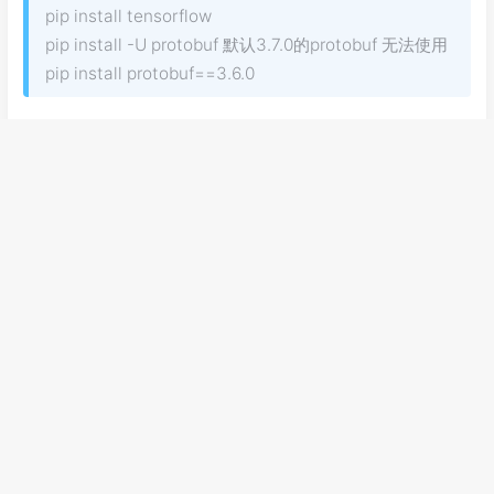
pip install tensorflow
pip install -U protobuf 默认3.7.0的protobuf 无法使用
pip install protobuf==3.6.0
赞
0
如果觉得文章对你有用，请随意赞赏
ubuntu
python
Ubuntu 安装python机器学习常用包
https://www.sczhaoqi.ink/2024/1710225040824
作者
发布于
更新于
许可协议
七七
2024-03-12
2024-03-12
CC BY 4.0