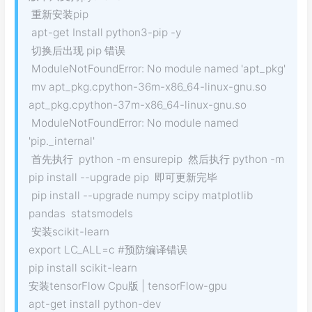
重新安装pip
apt-get Install python3-pip -y
切换后出现 pip 错误
ModuleNotFoundError: No module named 'apt_pkg'
mv apt_pkg.cpython-36m-x86_64-linux-gnu.so
apt_pkg.cpython-37m-x86_64-linux-gnu.so
ModuleNotFoundError: No module named
'pip._internal'
首先执行 python -m ensurepip 然后执行 python -m
pip install --upgrade pip 即可更新完毕
pip install --upgrade numpy scipy matplotlib
pandas statsmodels
安装scikit-learn
export LC_ALL=c #预防编译错误
pip install scikit-learn
安装tensorFlow Cpu版 | tensorFlow-gpu
apt-get install python-dev