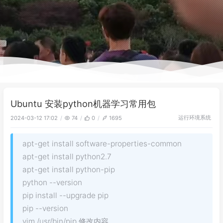
Ubuntu 安装python机器学习常用包
运行环境
系统
2024-03-12 17:02
74
0
1695
apt-get install software-properties-common
apt-get install python2.7
apt-get install python-pip
python --version
pip install --upgrade pip
pip --version
vim /usr/bin/pip 修改内容