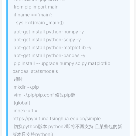
from pip import main
if name == 'main':
sys.exit(main._main())
apt-get install python-numpy -y
apt-get install python-scipy -y
apt-get install python-matplotlib -y
apt-get install python-pandas -y
pip install --upgrade numpy scipy matplotlib
pandas statsmodels
超时
mkdir ~/.pip
vim ~/.pip/pip.conf 修改pip源
[global]
index-url =
https://pypi.tuna.tsinghua.edu.cn/simple
切换python版本 python2即将不再支持 且某些包的新
版本只支持python3