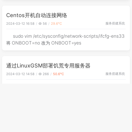
Centos开机自动连接网络
服务搭建
系统
2024-03-12 16:58
56
29.6℃
sudo vim /etc/sysconfig/network-scripts/ifcfg-ens33
将 ONBOOT=no 改为 ONBOOT=yes
通过LinuxGSM部署饥荒专用服务器
服务搭建
系统
2024-03-12 14:58
266
50.6℃
安装依赖 Ubuntu 64-bit sudo dpkg --add-
architecture i386; sudo apt update; sudo apt install curl
wget file tar bzip2 gzip unzip bsdmainutils python util-l
上一页