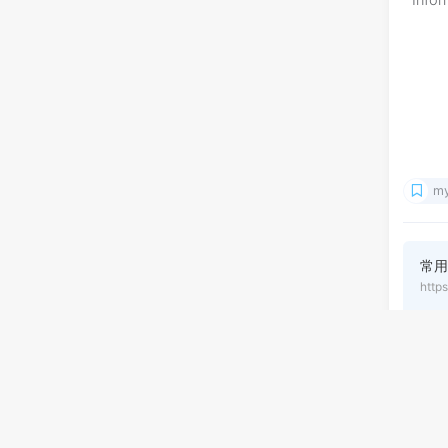
Infor
my
常用
http
作
七