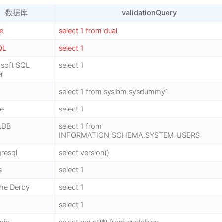
数据库
validationQuery
le
select 1 from dual
QL
select 1
osoft SQL
select 1
er
select 1 from sysibm.sysdummy1
te
select 1
LDB
select 1 from
INFORMATION_SCHEMA.SYSTEM_USERS
resql
select version()
s
select 1
he Derby
select 1
select 1