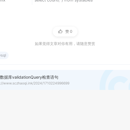
mix
select count(*) from systables
赞
0
如果觉得文章对你有用，请随意赞赏
sql
数据库validationQuery检查语句
s://www.sczhaoqi.ink/2024/1710224996699
者
发布于
更新于
许可协议
七
2024-03-12
2024-03-12
CC BY 4.0