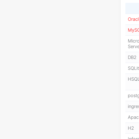
Orac
MyS
Micr
Serv
DB2
SQLi
HSQ
postg
ingre
Apac
H2