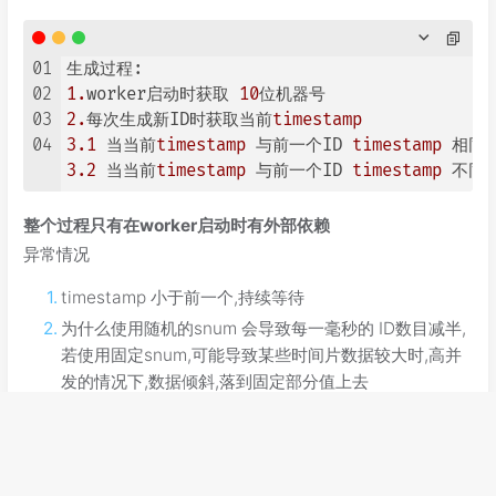
01
02
1.
worker启动时获取 
10
03
2.
每次生成新ID时获取当前
timestamp
04
3.1
 当当前
timestamp
 与前一个ID 
timestamp
 相同 s
3.2
 当当前
timestamp
 与前一个ID 
timestamp
 不同 
整个过程只有在worker启动时有外部依赖
异常情况
timestamp 小于前一个,持续等待
为什么使用随机的snum 会导致每一毫秒的 ID数目减半,
若使用固定snum,可能导致某些时间片数据较大时,高并
发的情况下,数据倾斜,落到固定部分值上去
变种
simpleflake完全随机snum，发号num 减小，去中心化
instagram 分片id， 多个shard 每个shard 对应一个
shard号，每个shard内 多个snum