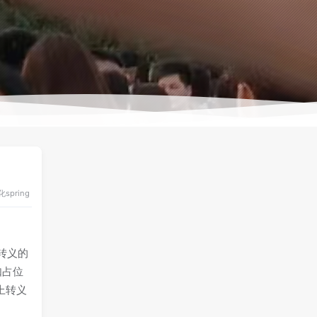
化
spring
转义的
如占位
上转义