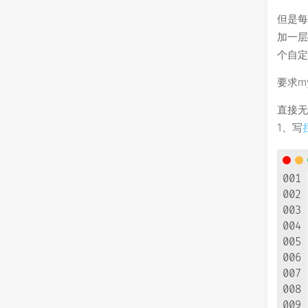
但是每
加一层
个自定
要求myb
直接无
1、写
001
002
003
004
005
006
007
008
009