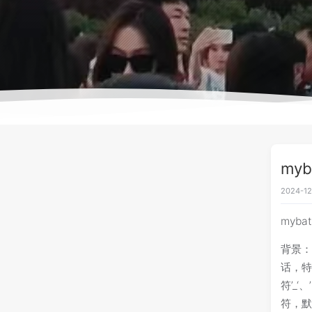
my
2024-12
myba
背景
话，特
符’_
符，默