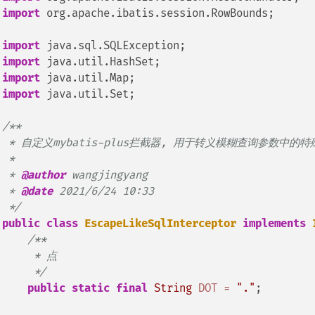
import
 org.apache.ibatis.session.RowBounds;

import
import
import
import
 java.util.Set;

/**

 * 自定义mybatis-plus拦截器, 用于转义模糊查询参数中的特
 *

 * 
@author
 wangjingyang

 * 
@date
 2021/6/24 10:33

 */
public
class
EscapeLikeSqlInterceptor
implements
/**

     * 点

     */
public
static
final
String
DOT
=
"."
;
