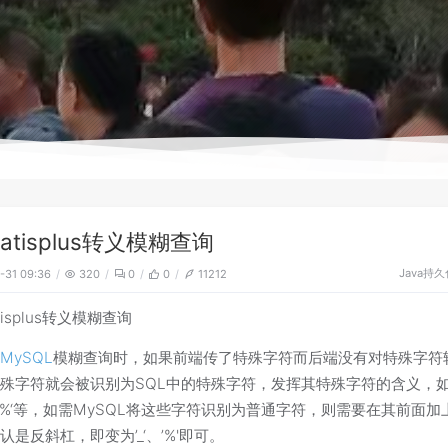
batisplus转义模糊查询
Java
持久
-31 09:36
320
0
0
11212
tisplus转义模糊查询
：
MySQL
模糊查询时，如果前端传了特殊字符而后端没有对特殊字符
殊字符就会被识别为SQL中的特殊字符，发挥其特殊字符的含义，
‘、’%‘等，如需MySQL将这些字符识别为普通字符，则需要在其前面加
认是反斜杠，即变为’_‘、’%'即可。