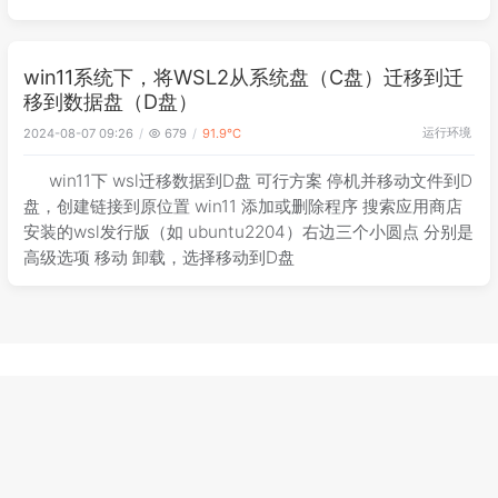
win11系统下，将WSL2从系统盘（C盘）迁移到迁
移到数据盘（D盘）
运行环境
2024-08-07 09:26
679
91.9℃
win11下 wsl迁移数据到D盘 可行方案 停机并移动文件到D
盘，创建链接到原位置 win11 添加或删除程序 搜索应用商店
安装的wsl发行版（如 ubuntu2204）右边三个小圆点 分别是
高级选项 移动 卸载，选择移动到D盘
© 2026 生活学习记录
蜀ICP备2021025163号-2
Powered by
Halo
&
Dream
建站
3635
天
14
时
46
分
43
秒