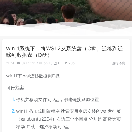
win11系统下，将WSL2从系统盘（C盘）迁移到迁
移到数据盘（D盘）
运行环境
2024-08-07 09:26
680
0
236
win11下 wsl迁移数据到D盘
可行方案
停机并移动文件到D盘，创建链接到原位置
win11 添加或删除程序 搜索应用商店安装的wsl发行版
（如 ubuntu2204）右边三个小圆点 分别是 高级选项
移动 卸载，选择移动到D盘