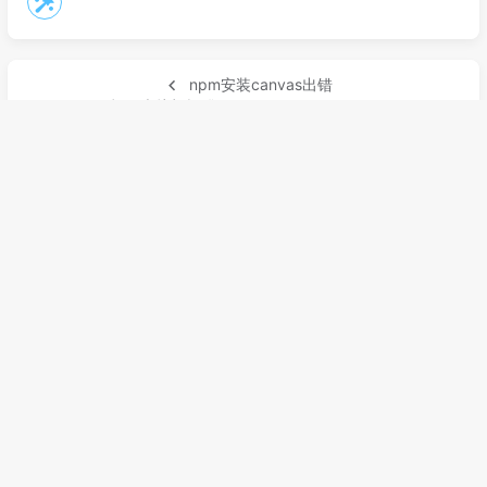
npm安装canvas出错
VirtualBox打开虚拟机报错 supr3hardenedwinrespawn
评论