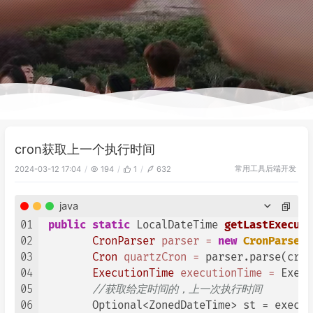
cron获取上一个执行时间
常用工具
后端开发
2024-03-12 17:04
194
1
632
java
01
public
static
 LocalDateTime 
getLastExecuti
02
CronParser
parser
=
new
CronParser
(
03
Cron
quartzCron
=
 parser.parse(cron)
04
ExecutionTime
executionTime
=
 Execu
05
//获取给定时间的，上一次执行时间
06
        Optional<ZonedDateTime> st = execut