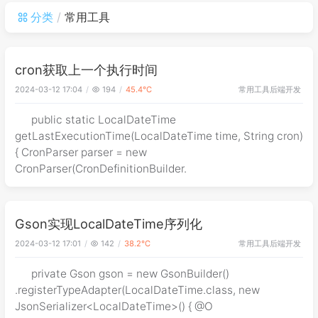
分类
常用工具
cron获取上一个执行时间
常用工具
后端开发
2024-03-12 17:04
194
45.4℃
public static LocalDateTime
getLastExecutionTime(LocalDateTime time, String cron)
{ CronParser parser = new
CronParser(CronDefinitionBuilder.
Gson实现LocalDateTime序列化
常用工具
后端开发
2024-03-12 17:01
142
38.2℃
private Gson gson = new GsonBuilder()
.registerTypeAdapter(LocalDateTime.class, new
JsonSerializer<LocalDateTime>() { @O