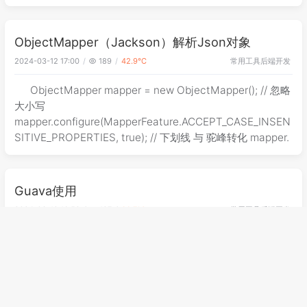
ObjectMapper（Jackson）解析Json对象
常用工具
后端开发
2024-03-12 17:00
189
42.9℃
ObjectMapper mapper = new ObjectMapper(); // 忽略
大小写
mapper.configure(MapperFeature.ACCEPT_CASE_INSEN
SITIVE_PROPERTIES, true); // 下划线 与 驼峰转化 mapper.
Guava使用
常用工具
后端开发
2024-03-12 16:58
127
36.7℃
版本差异 1x. 2x. Objects.toStringHelper
MoreObjects.toStringHelper
HashFunction.hashString(String)
HashFunction.hashString(String,Charset)
Hasher.putStrin