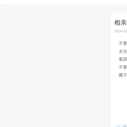
相亲
2024-03
不
女
要跟
不
圈子