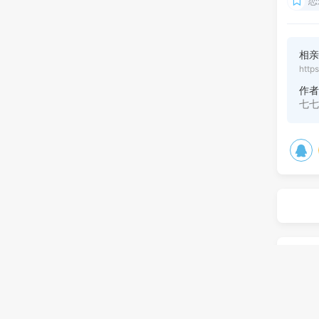
恋
相
http
作
七
评