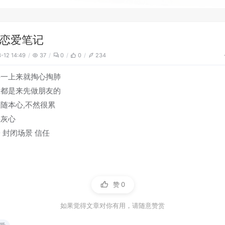
恋爱笔记
-12 14:49
37
0
0
234
要一上来就掏心掏肺
生都是来先做朋友的
随本心,不然很累
要灰心
 封闭场景 信任
赞
0
如果觉得文章对你有用，请随意赞赏