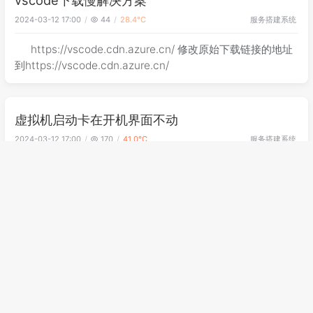
服务搭建
系统
2024-03-12 17:00
44
28.4℃
https://vscode.cdn.azure.cn/ 修改原始下载链接的地址
到https://vscode.cdn.azure.cn/
虚拟机启动卡在开机界面不动
服务搭建
系统
2024-03-12 17:00
170
41.0℃
centos7.5 虚拟机启动卡在开机界面不动 报错：failed to
load SELinux policy 解决办法 1、重启时按 E，进入 grub 页
面 2、在大约 16 行，language 后，也就是
LANG=**_**.UTF-8后加入空格，再加上： selinux=0 3、按
c
vscode与eslint
web前端
前端编程
2024-03-12 17:00
43
28.3℃