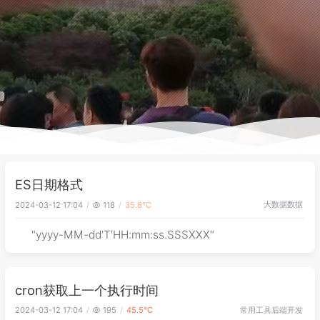
ES日期格式
大数据
数据
2024-03-12 17:04
118
35.8℃
"yyyy-MM-dd'T'HH:mm:ss.SSSXXX"
cron获取上一个执行时间
常用工具
后端开发
2024-03-12 17:04
195
45.5℃