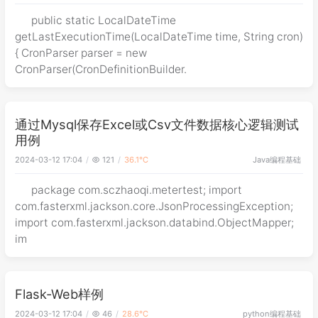
public static LocalDateTime
getLastExecutionTime(LocalDateTime time, String cron)
{ CronParser parser = new
CronParser(CronDefinitionBuilder.
通过Mysql保存Excel或Csv文件数据核心逻辑测试
用例
Java
编程基础
2024-03-12 17:04
121
36.1℃
package com.sczhaoqi.metertest; import
com.fasterxml.jackson.core.JsonProcessingException;
import com.fasterxml.jackson.databind.ObjectMapper;
im
Flask-Web样例
python
编程基础
2024-03-12 17:04
46
28.6℃