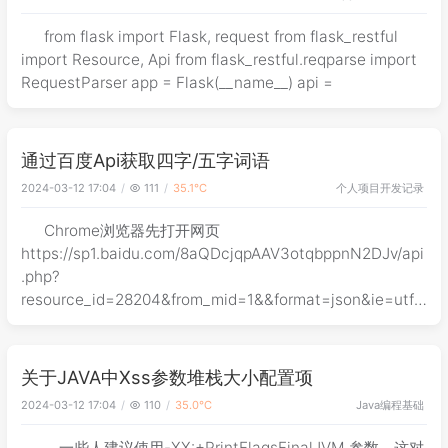
from flask import Flask, request from flask_restful
import Resource, Api from flask_restful.reqparse import
RequestParser app = Flask(__name__) api =
通过百度Api获取四字/五字词语
个人项目
开发记录
2024-03-12 17:04
111
35.1℃
Chrome浏览器先打开网页
https://sp1.baidu.com/8aQDcjqpAAV3otqbppnN2DJv/api
.php?
resource_id=28204&from_mid=1&&format=json&ie=utf-
8&oe=utf-8&query=%E5%9B%9B%E5%A
关于JAVA中Xss参数堆栈大小配置项
Java
编程基础
2024-03-12 17:04
110
35.0℃
。一些人建议使用-XX:+PrintFlagsFinalJVM 参数，这对